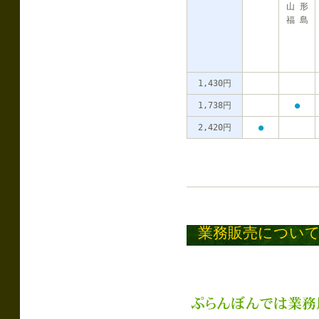
山 形
福 島
1,430円
1,738円
●
2,420円
●
業務販売につい