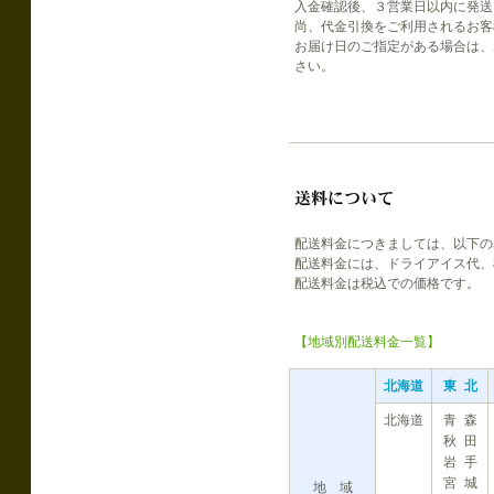
入金確認後、３営業日以内に発送
尚、代金引換をご利用されるお客
お届け日のご指定がある場合は、
さい。
配送料金につきましては、以下の
配送料金には、ドライアイス代、
配送料金は税込での価格です。
【地域別配送料金一覧】
北海道
東 北
北海道
青 森
秋 田
岩 手
宮 城
地 域