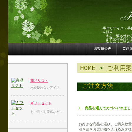
手作りアイス・手
んぼん
水を一滴も使わ
まで試作を繰り
仕上がりの手作
HOME
>
ご利用案
商品リスト
ご注文方法
水を使わないアイス
ギフトセット
1. 商品を選んでカゴへいれまし
お中元・お歳暮などに
お好きな商品を選び、ご購入数量
引き続きお買い物をされるお客様