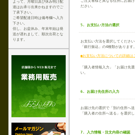
ご注文者様と異なる住所にお届け
よって、月曜日及び休み明け配
ださい。
達はお承り出来かねますのでご
了承下さい。
ご希望配達日時は備考欄へ入力
下さい。
5. お支払い方法の選択
但し、お盆休み、年末年始は発
送が遅れまして、順次出荷とな
ります。
お支払い方法を選択してください
「銀行振込」の4種類があります
●お支払い方法についての詳細は
「購入者情報入力」「お届け先選
い。
6. お届け先住所の入力
お届け先の選択で「別の住所へ送
「購入者の住所へ送る」を選択し
7. 入力情報・注文内容の確認