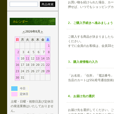
お買い物を続けられた場合、カー
押せば、いつでもショッピングカ
カレンダー
2. ご購入手続きへ進みましょう
＜
2026年8月
＞
ご購入する商品が決まりましたら
日
月
火
水
木
金
土
ください。
1
すでに会員のお客様は、会員ID
2
3
4
5
6
7
8
9
10
11
12
13
14
15
3. 購入者情報の入力
16
17
18
19
20
21
22
23
24
25
26
27
28
29
「お名前」「住所」「電話番号」
30
31
当店のカートはSSL暗号通信技
今日
定休日
4. お届け先の選択
土曜・日曜・祝祭日及び定休日
の発送業務はいたしておりませ
お届け先を選択してください。ご
ん。