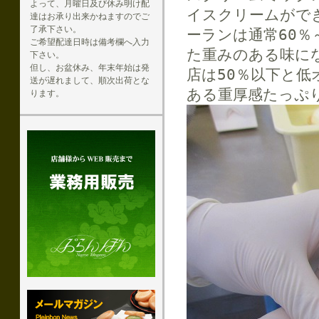
よって、月曜日及び休み明け配
イスクリームがで
達はお承り出来かねますのでご
了承下さい。
ーランは通常60％
ご希望配達日時は備考欄へ入力
た重みのある味に
下さい。
但し、お盆休み、年末年始は発
店は50％以下と
送が遅れまして、順次出荷とな
ある重厚感たっぷ
ります。