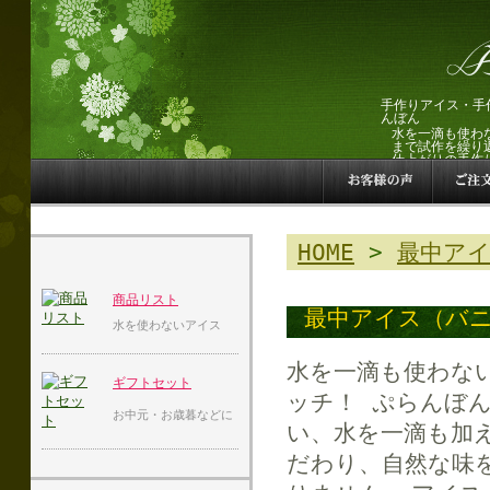
手作りアイス・手
んぼん
水を一滴も使わ
まで試作を繰り
仕上がりの手作
HOME
>
最中ア
商品リスト
最中アイス（バ
水を使わないアイス
水を一滴も使わな
ギフトセット
ッチ！ ぷらんぼ
お中元・お歳暮などに
い、水を一滴も加
だわり、自然な味