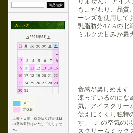
りません. アイ
もこだわり、品質
ーンズを使用して
乳脂肪分47％の
カレンダー
ミルクの甘みが最
＜
2026年8月
＞
日
月
火
水
木
金
土
1
2
3
4
5
6
7
8
9
10
11
12
13
14
15
16
17
18
19
20
21
22
23
24
25
26
27
28
29
食感が楽しめます
30
31
凍っているのにな
今日
気。アイスクリー
定休日
伝えにくくし独特
土曜・日曜・祝祭日及び定休日
す。 この空気の
の発送業務はいたしておりませ
ん。
スクリームミック